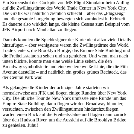
Ein Screenshot des Cockpits von MS Flight Simulator beim Anflug
auf die Zwillingstürme des World Trade Center in New York City.
Die Grafik war natürlich ziemlich schlecht – aber das „Flugzeug“
und die gesamte Umgebung bewegten sich zumindest in Echtzeit.
Es dauerte also wirklich lange, die kleine Cessna zum Beispiel vom
JFK Airport nach Manhattan zu fliegen.
Damals konnten die Spieldesigner der Karte nicht allzu viele Details
hinzufügen – aber wenigstens waren die Zwillingstürme des World
Trade Centers, die Brooklyn Bridge, das Empire State Building und
die Freiheitsstatue zu sehen und zu genießen. Und wenn man nach
unten blickte, konnte man eine weiße Linie sehen, die den
Broadway symbolisierte und eine weitere weiße Linie, die die Fith
Avenue darstellte – und natürlich ein großes grünes Rechteck, das
der Central Park war.
Als gelangweilte Kinder der achtziger Jahre starteten wir
normalerweise am JFK und flogen einige Runden über New York
City. Die übliche Tour de New York umfasste eine Runde um das
Empire State Building, dann flogen wir den Broadway hinunter,
versuchten, zwischen den Zwillingstürmen hindurchzufliegen,
warfen einen Blick auf die Freiheitsstatue und flogen dann zurück
über den Hudson River, um die Aussicht auf die Brooklyn Bridge
zu genießen. Juhu!