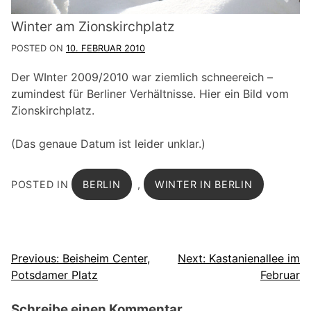
Winter am Zionskirchplatz
POSTED ON
10. FEBRUAR 2010
Der WInter 2009/2010 war ziemlich schneereich –
zumindest für Berliner Verhältnisse. Hier ein Bild vom
Zionskirchplatz.
(Das genaue Datum ist leider unklar.)
POSTED IN
BERLIN
,
WINTER IN BERLIN
Beitragsnavigation
Previous:
Beisheim Center,
Next:
Kastanienallee im
Potsdamer Platz
Februar
Schreibe einen Kommentar