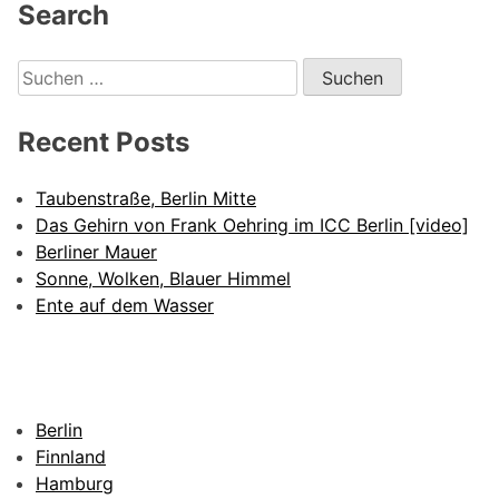
Alternative:
Search
Suchen
nach:
Recent Posts
Taubenstraße, Berlin Mitte
Das Gehirn von Frank Oehring im ICC Berlin [video]
Berliner Mauer
Sonne, Wolken, Blauer Himmel
Ente auf dem Wasser
Berlin
Finnland
Hamburg