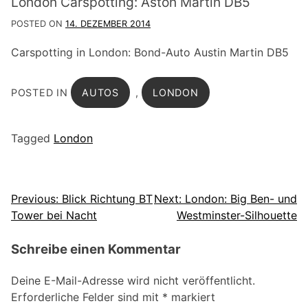
London Carspotting: Aston Martin DB5
POSTED ON
14. DEZEMBER 2014
Carspotting in London: Bond-Auto Austin Martin DB5
POSTED IN
AUTOS
,
LONDON
Tagged
London
Beitragsnavigation
Previous:
Blick Richtung BT
Next:
London: Big Ben- und
Tower bei Nacht
Westminster-Silhouette
Schreibe einen Kommentar
Deine E-Mail-Adresse wird nicht veröffentlicht.
Erforderliche Felder sind mit
*
markiert