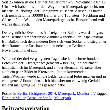
Seit 25 Jahren ist die Berliner Mauer offen – 9. November 2014 19
Uhr – wir haben uns auf den Weg in den Mauerpark gemacht, um
hier die ‚Auflösung‘ der Lichtgrenze zu sehen. Ausser uns hatten
sich noch gefühlte 100000 Berliner und Touristen – Nachbarn und
Gäste auf den Weg in den Mauerpark gemacht. Entsprechend voll
war es dann auch.
Der eigentliche Event, das Aufsteigen der Ballons, war dann ganz
nach Berliner Art eher unspektakulär – spektakulär unspektakulär.
Ein Ballon nach dem anderen löste sich vom Sockel und stieg unter
dem Raunen der Zuschauer in den nebeligen Berliner
Novemberhimmel auf.
Während der drei vergangenen Tage habe ich mehrere hundert
Fotos von der ‚Lichtgrenze‘ gemacht – bei Tag und bei Nacht,
hauptsächlich im Mauerpark und an der Bernauer StTrasse, aber
auch ein paar Bilder in Kreuzberg. In den kommenden
Tagen/Wochen werde ich die Bilder dann mal fertig machen und in
ein eigenes Album laden… Ich bitte aber um ein wenig Geduld, da
ich erst mal genug Ballons gesehen habe.
Posted in
Berlin
,
Lichtgrenze 2014
,
Mauerpark
,
Monitor-TV
Tagged
Berliner Mauer
,
Bernauer Straße
,
Mauerpark
Beitragsnavigation