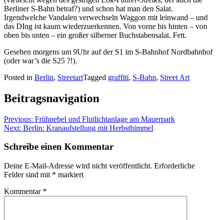
Berliner S-Bahn betraf?) und schon hat man den Salat.
Irgendwelche Vandalen verwechseln Waggon mit leinwand – und
das DIng ist kaum wiederzuerkennen. Von vorne bis hinten – von
oben bis unten – ein großer silberner Buchstabensalat. Fett.
Gesehen morgens um 9Uhr auf der S1 im S-Bahnhof Nordbahnhof
(oder war’s die S25 ?!).
Posted in
Berlin
,
Streetart
Tagged
graffiti
,
S-Bahn
,
Street Art
Beitragsnavigation
Previous:
Frühnebel und Flutlichtanlage am Mauerpark
Next:
Berlin: Kranaufstellung mit Herbsthimmel
Schreibe einen Kommentar
Deine E-Mail-Adresse wird nicht veröffentlicht.
Erforderliche
Felder sind mit
*
markiert
Kommentar
*