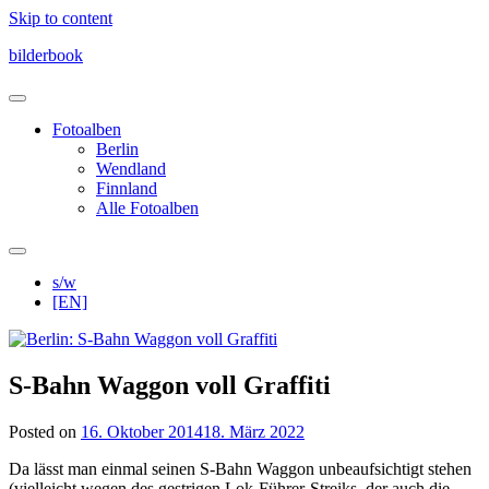
Skip to content
bilderbook
Fotoalben
Berlin
Wendland
Finnland
Alle Fotoalben
s/w
[EN]
S-Bahn Waggon voll Graffiti
Posted on
16. Oktober 2014
18. März 2022
Da lässt man einmal seinen S-Bahn Waggon unbeaufsichtigt stehen
(vielleicht wegen des gestrigen Lok-Führer-Streiks, der auch die