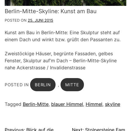
Berlin-Mitte-Skyline: Kunst am Bau
POSTED ON
25. JUNI 2015
Kunst am Bau in Berlin-Mitte: Eine Skulptur steht auf
einem Dach und winkt bzw. grüßt den Passanten zu.
Zweistöckige Häuser, begrünte Fassaden, gelbes
Fenster, Skulptur auf’m Dach – Berlin-Mitte-Skyline
nahe Ackerstrasse / Invalidenstrasse
POSTED IN
BERLIN
,
MITTE
Tagged
Berlin-Mitte
,
blauer Himmel
,
Himmel
,
skyline
Previous:
Blick auf die
Next:
Stolpersteine Fam.