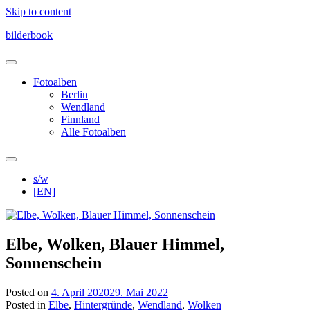
Skip to content
bilderbook
Fotoalben
Berlin
Wendland
Finnland
Alle Fotoalben
s/w
[EN]
Elbe, Wolken, Blauer Himmel,
Sonnenschein
Posted on
4. April 2020
29. Mai 2022
Posted in
Elbe
,
Hintergründe
,
Wendland
,
Wolken