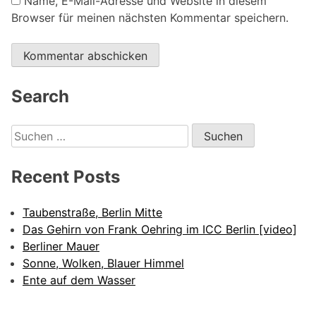
Name, E-Mail-Adresse und Website in diesem
Browser für meinen nächsten Kommentar speichern.
Alternative:
Search
Suchen
nach:
Recent Posts
Taubenstraße, Berlin Mitte
Das Gehirn von Frank Oehring im ICC Berlin [video]
Berliner Mauer
Sonne, Wolken, Blauer Himmel
Ente auf dem Wasser