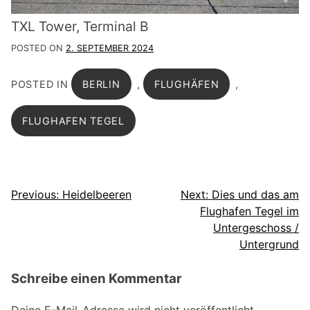
TXL Tower, Terminal B
POSTED ON
2. SEPTEMBER 2024
POSTED IN
BERLIN
,
FLUGHÄFEN
,
FLUGHAFEN TEGEL
Beitragsnavigation
Previous:
Heidelbeeren
Next:
Dies und das am
Flughafen Tegel im
Untergeschoss /
Untergrund
Schreibe einen Kommentar
Deine E-Mail-Adresse wird nicht veröffentlicht.