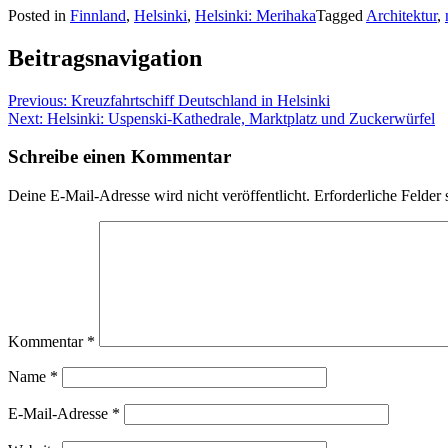
Posted in
Finnland
,
Helsinki
,
Helsinki: Merihaka
Tagged
Architektur
,
Beitragsnavigation
Previous:
Kreuzfahrtschiff Deutschland in Helsinki
Next:
Helsinki: Uspenski-Kathedrale, Marktplatz und Zuckerwürfel
Schreibe einen Kommentar
Deine E-Mail-Adresse wird nicht veröffentlicht.
Erforderliche Felder 
Kommentar
*
Name
*
E-Mail-Adresse
*