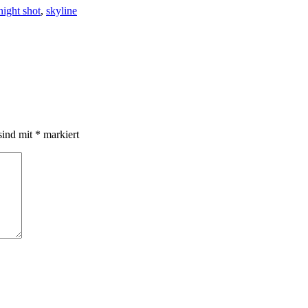
night shot
,
skyline
sind mit
*
markiert