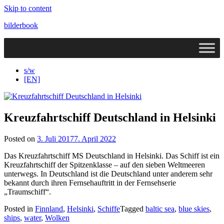
Skip to content
bilderbook
s/w
[EN]
Kreuzfahrtschiff Deutschland in Helsinki
Posted on
3. Juli 2017
7. April 2022
Das Kreuzfahrtschiff MS Deutschland in Helsinki. Das Schiff ist ein
Kreuzfahrtschiff der Spitzenklasse – auf den sieben Weltmeeren
unterwegs. In Deutschland ist die Deutschland unter anderem sehr
bekannt durch ihren Fernsehauftritt in der Fernsehserie
„Traumschiff“.
Posted in
Finnland
,
Helsinki
,
Schiffe
Tagged
baltic sea
,
blue skies
,
ships
,
water
,
Wolken