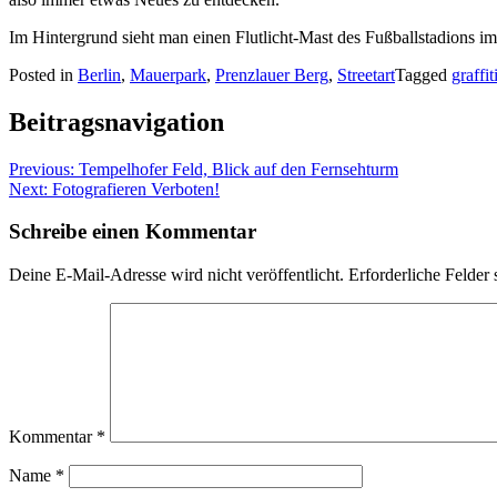
Im Hintergrund sieht man einen Flutlicht-Mast des Fußballstadions i
Posted in
Berlin
,
Mauerpark
,
Prenzlauer Berg
,
Streetart
Tagged
graffit
Beitragsnavigation
Previous:
Tempelhofer Feld, Blick auf den Fernsehturm
Next:
Fotografieren Verboten!
Schreibe einen Kommentar
Deine E-Mail-Adresse wird nicht veröffentlicht.
Erforderliche Felder 
Kommentar
*
Name
*