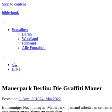
Skip to content
bilderbook
Fotoalben
Berlin
Wendland
Finnland
Alle Fotoalben
s/w
[EN]
Mauerpark Berlin: Die Graffiti Mauer
Posted on
8. April 2018
24. Mai 2022
Ein sonniger Nachmittag im Mauerpark – jemand arbeitet an seinem n
also immer etwas Neues zu entdecken.