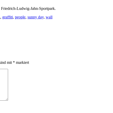
m Friedrich-Ludwig-Jahn-Sportpark.
i
,
graffiti
,
people
,
sunny day
,
wall
sind mit
*
markiert