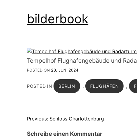
Skip
bilderbook
to
content
Tempelhof Flughafengebäude und Rada
POSTED ON
23. JUNI 2024
POSTED IN
BERLIN
,
FLUGHÄFEN
,
Beitragsnavigation
Previous:
Schloss Charlottenburg
Schreibe einen Kommentar