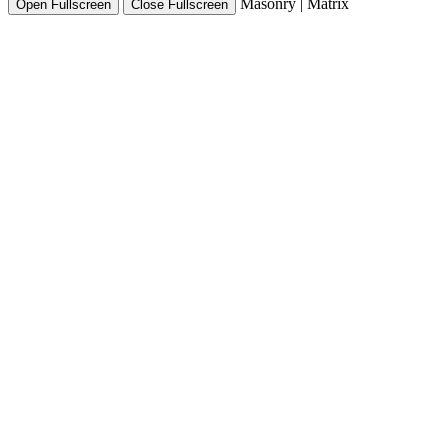
Masonry
|
Matrix
Open Fullscreen
Close Fullscreen